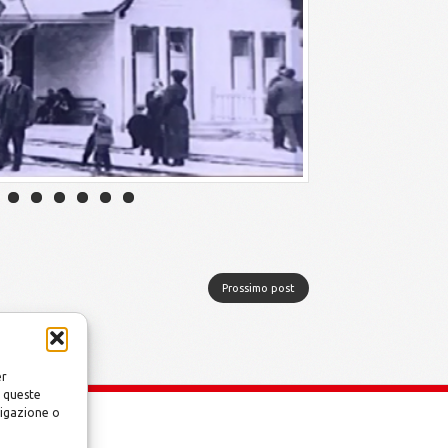
Prossimo post
er
a queste
vigazione o