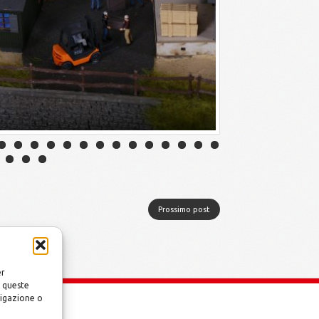
Prossimo post
er
a queste
vigazione o