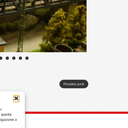
Prossimo post
er
a queste
vigazione o