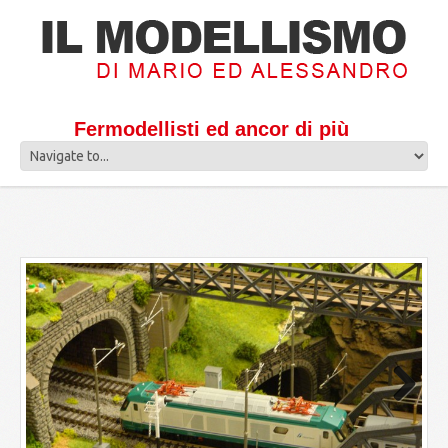
Fermodellisti ed ancor di più
Next