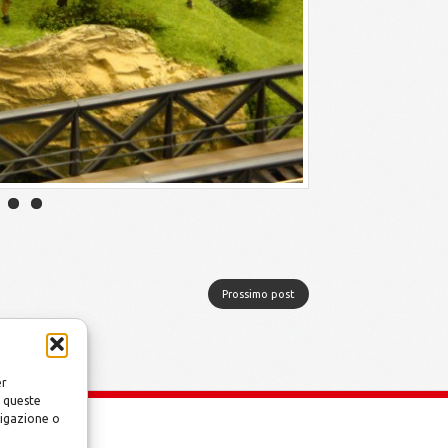
Prossimo post
er
a queste
vigazione o