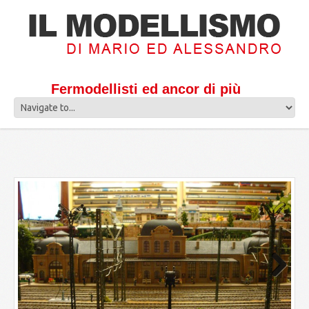
Fermodellisti ed ancor di più
Next