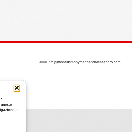
E-mail
info@modellismobymarioandalessandro.com
er
a queste
vigazione o